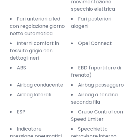
movimentazione
specchio elettrica
Fari anteriori a led
Fari posteriori
con regolazione giorno
alogeni
notte automatica
Interni comfort in
Opel Connect
tessuto grigio con
dettagli neri
ABS
EBD (ripartitore di
frenata)
Airbag conducente
Airbag passeggero
Airbag laterali
Airbag a tendina
seconda fila
ESP
Cruise Control con
Speed Limiter
Indicatore
Specchietto
pressione pneumatici
retrovisore interno