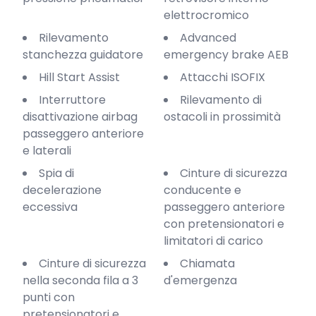
elettrocromico
Rilevamento
Advanced
stanchezza guidatore
emergency brake AEB
Hill Start Assist
Attacchi ISOFIX
Interruttore
Rilevamento di
disattivazione airbag
ostacoli in prossimità
passeggero anteriore
e laterali
Spia di
Cinture di sicurezza
decelerazione
conducente e
eccessiva
passeggero anteriore
con pretensionatori e
limitatori di carico
Cinture di sicurezza
Chiamata
nella seconda fila a 3
d'emergenza
punti con
pretensionatori e