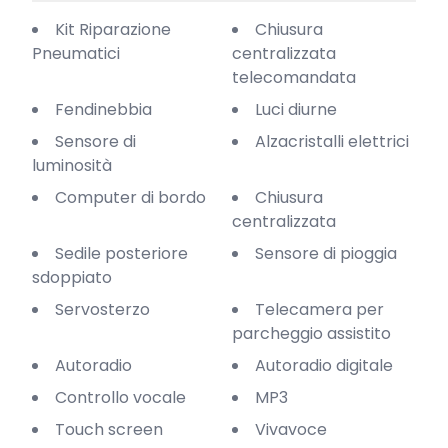
Kit Riparazione
Chiusura
Pneumatici
centralizzata
telecomandata
Fendinebbia
Luci diurne
Sensore di
Alzacristalli elettrici
luminosità
Computer di bordo
Chiusura
centralizzata
Sedile posteriore
Sensore di pioggia
sdoppiato
Servosterzo
Telecamera per
parcheggio assistito
Autoradio
Autoradio digitale
Controllo vocale
MP3
Touch screen
Vivavoce