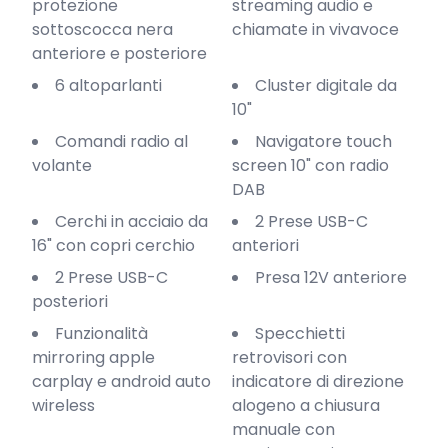
protezione
streaming audio e
sottoscocca nera
chiamate in vivavoce
anteriore e posteriore
6 altoparlanti
Cluster digitale da
10"
Comandi radio al
Navigatore touch
volante
screen 10" con radio
DAB
Cerchi in acciaio da
2 Prese USB-C
16" con copri cerchio
anteriori
2 Prese USB-C
Presa 12V anteriore
posteriori
Funzionalità
Specchietti
mirroring apple
retrovisori con
carplay e android auto
indicatore di direzione
wireless
alogeno a chiusura
manuale con