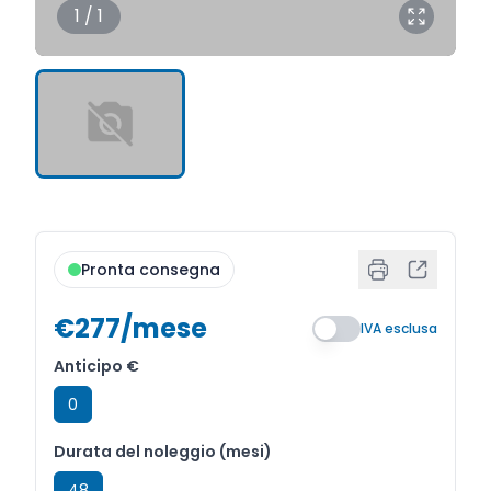
1 / 1
Pronta consegna
€277/mese
IVA esclusa
Anticipo €
0
Durata del noleggio (mesi)
48