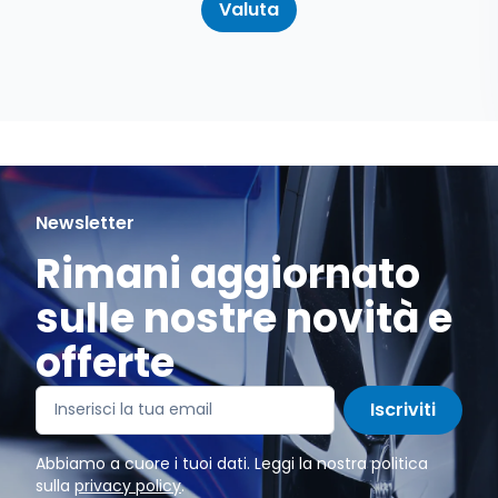
Valuta
Newsletter
Rimani aggiornato
sulle nostre novità e
offerte
Iscriviti
Abbiamo a cuore i tuoi dati. Leggi la nostra politica
sulla
privacy policy
.