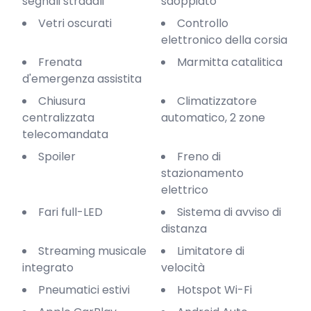
segnali stradali
sdoppiato
Vetri oscurati
Controllo
elettronico della corsia
Frenata
Marmitta catalitica
d'emergenza assistita
Chiusura
Climatizzatore
centralizzata
automatico, 2 zone
telecomandata
Spoiler
Freno di
stazionamento
elettrico
Fari full-LED
Sistema di avviso di
distanza
Streaming musicale
Limitatore di
integrato
velocità
Pneumatici estivi
Hotspot Wi-Fi