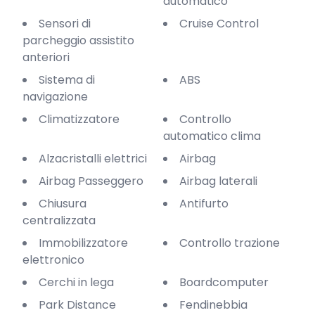
automatico
Sensori di
Cruise Control
parcheggio assistito
anteriori
Sistema di
ABS
navigazione
Climatizzatore
Controllo
automatico clima
Alzacristalli elettrici
Airbag
Airbag Passeggero
Airbag laterali
Chiusura
Antifurto
centralizzata
Immobilizzatore
Controllo trazione
elettronico
Cerchi in lega
Boardcomputer
Park Distance
Fendinebbia