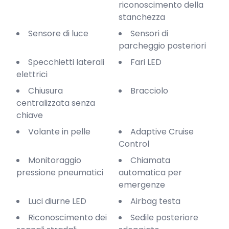
riconoscimento della
stanchezza
Sensore di luce
Sensori di
parcheggio posteriori
Specchietti laterali
Fari LED
elettrici
Chiusura
Bracciolo
centralizzata senza
chiave
Volante in pelle
Adaptive Cruise
Control
Monitoraggio
Chiamata
pressione pneumatici
automatica per
emergenze
Luci diurne LED
Airbag testa
Riconoscimento dei
Sedile posteriore