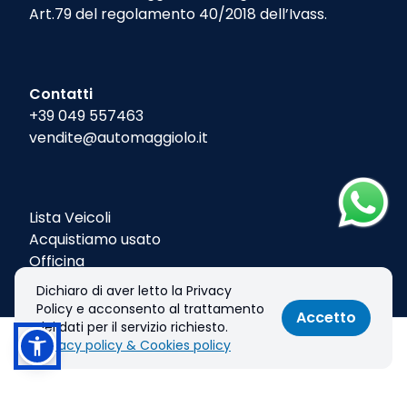
Art.79 del regolamento 40/2018 dell’Ivass.
Contatti
+39 049 557463
vendite@automaggiolo.it
Lista Veicoli
Acquistiamo usato
Officina
Contatti
Dichiaro di aver letto la Privacy
Policy e acconsento al trattamento
Accetto
dei dati per il servizio richiesto.
Privacy policy & Cookies policy
Chiama
Informazioni
© 2026 AUTO MAGGIOLO S.R.L. . Tutti i diritti riservati.
Privacy policy & Cookies policy