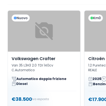
Nuovo
Km0
Volkswagen Crafter
Citroën
Van 35 L3H3 2.0 TDI 140cv
1.2 Purete
C.Automatico
REALE
Automatico doppia frizione
2026
Diesel
Benzin
€38.500
€17.90
Iva esposta