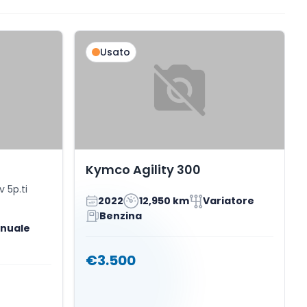
Usato
Kymco Agility 300
v 5p.ti
2022
12,950 km
Variatore
Benzina
nuale
€3.500