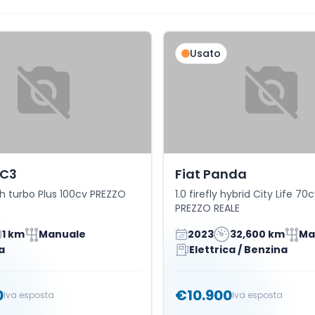
Usato
 C3
Fiat Panda
ch turbo Plus 100cv PREZZO
1.0 firefly hybrid City Life 70c
PREZZO REALE
1 km
Manuale
2023
32,600 km
Ma
a
Elettrica / Benzina
0
€10.900
Iva esposta
Iva esposta