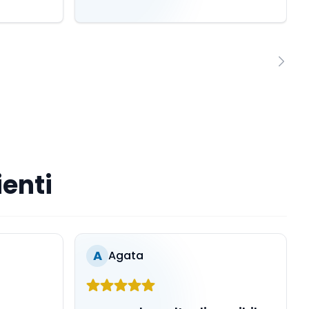
ienti
A
Agata