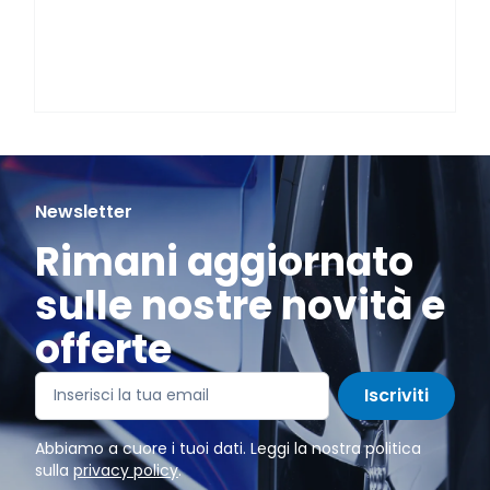
Newsletter
Rimani aggiornato
sulle nostre novità e
offerte
Iscriviti
Abbiamo a cuore i tuoi dati. Leggi la nostra politica
sulla
privacy policy
.