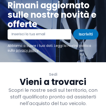
Rimani aggiornato
sulle nostre novità e
offerte
Iscriviti
Abbiamo a cuore i tuoi dati. Leggi la nostra politica
sulla
privacy policy
.
Sedi
Vieni a trovarci
Scopri le nostre sedi sul territorio, con
staff qualificato pronto ad assisterti
nell'acquisto del tuo veicolo.