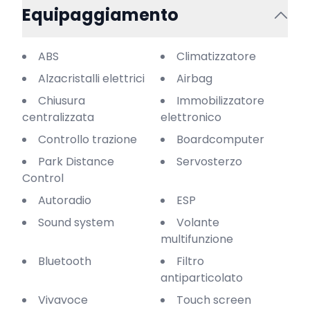
Equipaggiamento
ABS
Climatizzatore
Alzacristalli elettrici
Airbag
Chiusura
Immobilizzatore
centralizzata
elettronico
Controllo trazione
Boardcomputer
Park Distance
Servosterzo
Control
Autoradio
ESP
Sound system
Volante
multifunzione
Bluetooth
Filtro
antiparticolato
Vivavoce
Touch screen