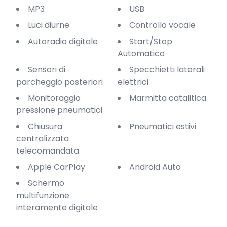
MP3
USB
Luci diurne
Controllo vocale
Autoradio digitale
Start/Stop
Automatico
Sensori di
Specchietti laterali
parcheggio posteriori
elettrici
Monitoraggio
Marmitta catalitica
pressione pneumatici
Chiusura
Pneumatici estivi
centralizzata
telecomandata
Apple CarPlay
Android Auto
Schermo
multifunzione
interamente digitale