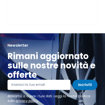
Newsletter
Rimani aggiornato
sulle nostre novità e
offerte
Iscriviti
Abbiamo a cuore i tuoi dati. Leggi la nostra politica
sulla
privacy policy
.