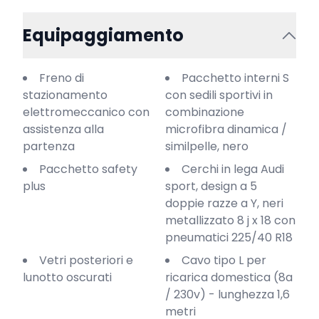
Equipaggiamento
Freno di
Pacchetto interni S
stazionamento
con sedili sportivi in
elettromeccanico con
combinazione
assistenza alla
microfibra dinamica /
partenza
similpelle, nero
Pacchetto safety
Cerchi in lega Audi
plus
sport, design a 5
doppie razze a Y, neri
metallizzato 8 j x 18 con
pneumatici 225/40 R18
Vetri posteriori e
Cavo tipo L per
lunotto oscurati
ricarica domestica (8a
/ 230v) - lunghezza 1,6
metri