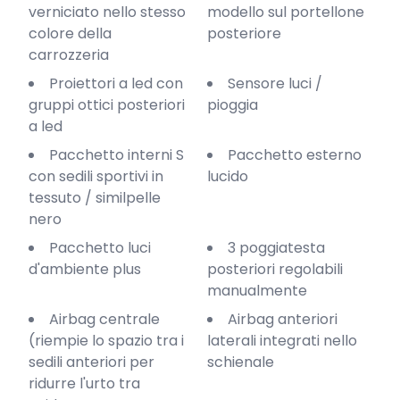
verniciato nello stesso
modello sul portellone
colore della
posteriore
carrozzeria
Proiettori a led con
Sensore luci /
gruppi ottici posteriori
pioggia
a led
Pacchetto interni S
Pacchetto esterno
con sedili sportivi in
lucido
tessuto / similpelle
nero
Pacchetto luci
3 poggiatesta
d'ambiente plus
posteriori regolabili
manualmente
Airbag centrale
Airbag anteriori
(riempie lo spazio tra i
laterali integrati nello
sedili anteriori per
schienale
ridurre l'urto tra