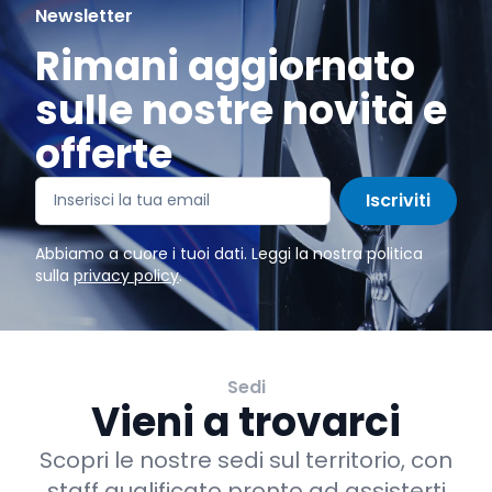
Newsletter
Rimani aggiornato
sulle nostre novità e
offerte
Iscriviti
Abbiamo a cuore i tuoi dati. Leggi la nostra politica
sulla
privacy policy
.
Sedi
Vieni a trovarci
Scopri le nostre sedi sul territorio, con
staff qualificato pronto ad assisterti