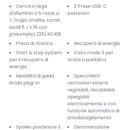
Cerchi in lega
2 Prese USB-C
d'alluminio a 5 razze a
posteriori
Y, Grigio Grafite, torniti
lucidi 8 J x 18 con
pneumatici 225/40 R18
Presa di ricarica
Recupero di energia
Start & stop system
Cavo mode 3 per
per il recupero di
ricarica pubblica
energia
Modalità di guida
Specchietti
ibrida plug-in
retrovisori esterni
regolabili, riscaldabili,
ripiegabili
elettricamente e con
funzione automatica di
antiabbagliamento
Spoiler posteriore S
Denominazione