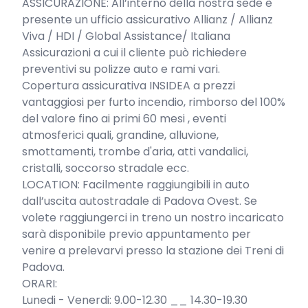
ASSICURAZIONE: All’interno della nostra sede è 
presente un ufficio assicurativo Allianz / Allianz 
Viva / HDI / Global Assistance/ Italiana 
Assicurazioni a cui il cliente può richiedere 
preventivi su polizze auto e rami vari.

Copertura assicurativa INSIDEA a prezzi 
vantaggiosi per furto incendio, rimborso del 100% 
del valore fino ai primi 60 mesi , eventi 
atmosferici quali, grandine, alluvione, 
smottamenti, trombe d'aria, atti vandalici, 
cristalli, soccorso stradale ecc.

LOCATION: Facilmente raggiungibili in auto 
dall’uscita autostradale di Padova Ovest. Se 
volete raggiungerci in treno un nostro incaricato 
sarà disponibile previo appuntamento per 
venire a prelevarvi presso la stazione dei Treni di 
Padova.

ORARI:

Lunedi - Venerdi: 9.00-12.30 __ 14.30-19.30
