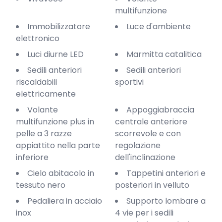
multifunzione
Immobilizzatore
Luce d'ambiente
elettronico
Luci diurne LED
Marmitta catalitica
Sedili anteriori
Sedili anteriori
riscaldabili
sportivi
elettricamente
Volante
Appoggiabraccia
multifunzione plus in
centrale anteriore
pelle a 3 razze
scorrevole e con
appiattito nella parte
regolazione
inferiore
dell'inclinazione
Cielo abitacolo in
Tappetini anteriori e
tessuto nero
posteriori in velluto
Pedaliera in acciaio
Supporto lombare a
inox
4 vie per i sedili