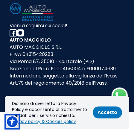
Vieni a seguirci sui social!
AUTO MAGGIOLO
AUTO MAGGIOLO S.R.L.
P.IVA 04315420283
Via Roma 87, 35010 - Curtarolo (PD)
Iscrizione al Rui n. E000458004 e E000074639.
Intermediario soggetto alla vigilanza dell’Ivass.
Art.79 del regolamento 40/2018 dell’Ivass.
Dichiaro di aver letto la Privacy
Contatti
Policy e acconsento al trattamento
Accetto
dei dati per il servizio richiesto.
+39 049 557463
Privacy policy & Cookies policy
Chiama
Informazioni
vendite@automaggiolo.it