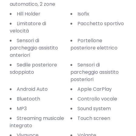
automatico, 2 zone
Hill Holder
Isofix
Limitatore di
Pacchetto sportivo
velocità
Sensori di
Portellone
parcheggio assistito
posteriore elettrico
anteriori
Sedile posteriore
Sensori di
sdoppiato
parcheggio assistito
posteriori
Android Auto
Apple CarPlay
Bluetooth
Controllo vocale
MP3
Sound system
Streaming musicale
Touch screen
integrato
Vivavoce
Volante