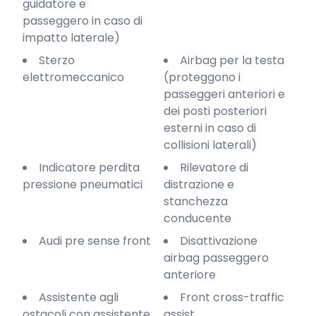
guidatore e
passeggero in caso di
impatto laterale)
Sterzo
Airbag per la testa
elettromeccanico
(proteggono i
passeggeri anteriori e
dei posti posteriori
esterni in caso di
collisioni laterali)
Indicatore perdita
Rilevatore di
pressione pneumatici
distrazione e
stanchezza
conducente
Audi pre sense front
Disattivazione
airbag passeggero
anteriore
Assistente agli
Front cross-traffic
ostacoli con assistente
assist