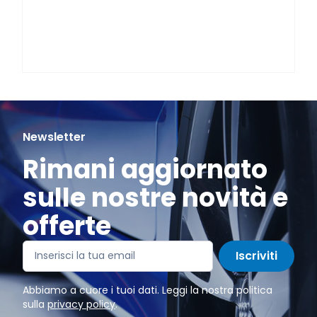
Newsletter
Rimani aggiornato
sulle nostre novità e
offerte
Iscriviti
Abbiamo a cuore i tuoi dati. Leggi la nostra politica
sulla
privacy policy
.